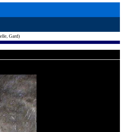
elle, Gard)
at-les-Bains en Ariège