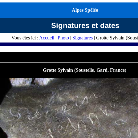
Alpes Spéléo
Signatures et dates
Vous êtes ici :
Accueil
|
Photo
|
Signatures
| Grotte Sylvain (Soust
Quelques photographies du gouffre de la Vapeur à Uss
Grotte Sylvain (Soustelle, Gard, France)