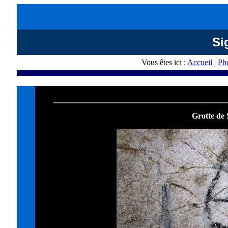
Si
Vous êtes ici :
Accueil
|
Ph
Quelques photographies
Grotte de 