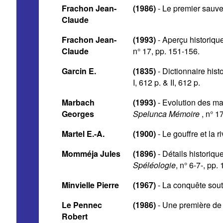
Frachon Jean-
(1986)
- Le premier sauve
Claude
Frachon Jean-
(1993)
- Aperçu historiqu
Claude
n° 17, pp. 151-156.
Garcin E.
(1835)
- Dictionnaire his
I, 612 p. & II, 612 p.
Marbach
(1993)
- Evolution des ma
Georges
Spelunca Mémoire
, n° 1
Martel E.-A.
(1900)
- Le gouffre et la r
Momméja Jules
(1896)
- Détails historiq
Spéléologie
, n° 6-7-, pp.
Minvielle Pierre
(1967)
- La conquête sout
Le Pennec
(1986)
- Une première de
Robert