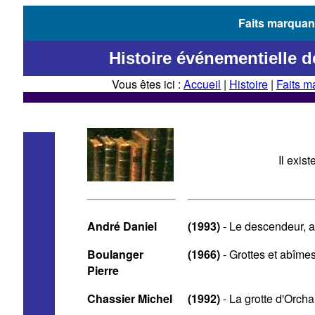
Faits marquan
Histoire événementielle d
Vous êtes ici :
Accueil
|
Histoire
|
Faits m
Il exis
André Daniel
(1993)
- Le descendeur, 
Boulanger
(1966)
- Grottes et abîme
Pierre
Chassier Michel
(1992)
- La grotte d'Orcha