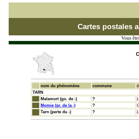
Cartes postales 
Vous êtes
C
nom du phénomène
commune
i
TARN
Malamort (go. de -)
?
L
Momie (gr. de la -)
?
G
Tarn (perte du -)
?
L