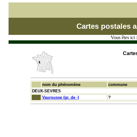
Cartes postales 
Vous êtes ici 
Carte
nom du phénomène
commune
DEUX-SEVRES
Vaurousse (gr. de -)
?