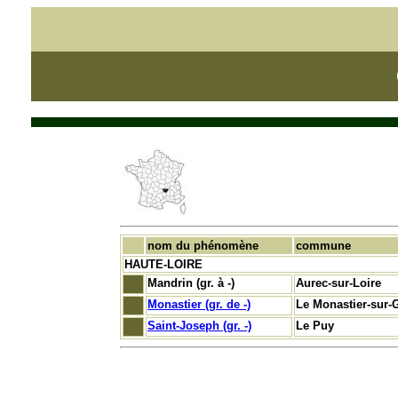
nom du phénomène
commune
HAUTE-LOIRE
Mandrin (gr. à -)
Aurec-sur-Loire
Monastier (gr. de -)
Le Monastier-sur-G
Saint-Joseph (gr. -)
Le Puy